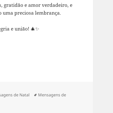
s, gratidão e amor verdadeiro, e
o uma preciosa lembrança.
egria e união! 🎄✨
gorias
Tags
agens de Natal
Mensagens de
m O valor de estar com quem amamos no Natal