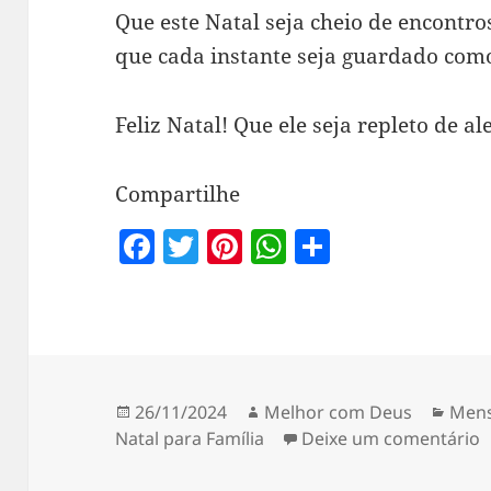
Que este Natal seja cheio de encontro
que cada instante seja guardado com
Feliz Natal! Que ele seja repleto de al
Compartilhe
F
T
Pi
W
S
a
w
nt
h
h
c
itt
er
at
a
e
er
es
s
re
b
t
A
o
p
Publicado
Autor
Cate
26/11/2024
Melhor com Deus
Mens
em
e
Natal para Família
Deixe um comentário
o
p