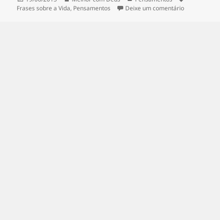
e
er
es
s
re
em
em O maior v
Frases sobre a Vida
,
Pensamentos
Deixe um comentário
b
t
A
o
p
o
p
k