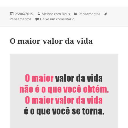
c
itt
er
at
a
Publicado
Autor
Categorias
Tags
25/06/2015
Melhor com Deus
Pensamentos
e
er
es
s
re
em
em Atitude vale mais que palavra
Pensamentos
Deixe um comentário
b
t
A
o
p
O maior valor da vida
o
p
k