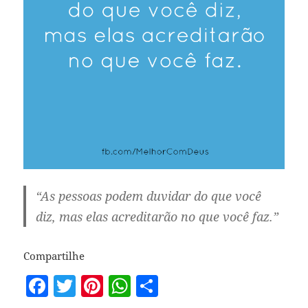
“As pessoas podem duvidar do que você
diz, mas elas acreditarão no que você faz.”
Compartilhe
F
T
Pi
W
S
a
w
nt
h
h