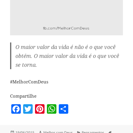
O maior valor da vida é não é o que você
obtém. O maior valor da vida é o que você
se torna.
#MelhorComDeus
Compartilhe
F
T
Pi
W
S
a
w
nt
h
h
c
itt
er
at
a
Publicado
Autor
Categorias
Tags
19/06/2015
Melhor com Deus
Pensamentos