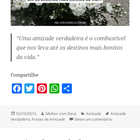
“Uma amizade verdadeira é o combustível
que nos leva até os destinos mais bonitos
da vida.”
Compartilhe
F
T
Pi
W
S
a
w
nt
h
h
c
itt
er
at
a
Publicado
Autor
Categorias
Tags
02/10/2015
Melhor com Deus
Amizade
Amizade
e
er
es
s
re
em
em Amizade Ver
Verdadeira
,
Frases de Amizade
Deixe um comentário
b
t
A
o
p