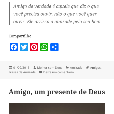
Amigo de verdade é aquele que diz o que
você precisa ouvir, não o que você quer
ouvir. Ele arrisca a amizade pelo seu bem.
Compartilhe
F
T
Pi
W
S
a
w
nt
h
h
c
itt
er
at
a
Publicado
Autor
Categorias
Tags
01/09/2015
Melhor com Deus
Amizade
Amigos
,
e
er
es
s
re
em
em Amigo de Verdade
Frases de Amizade
Deixe um comentário
b
t
A
o
p
Amigo, um presente de Deus
o
p
k